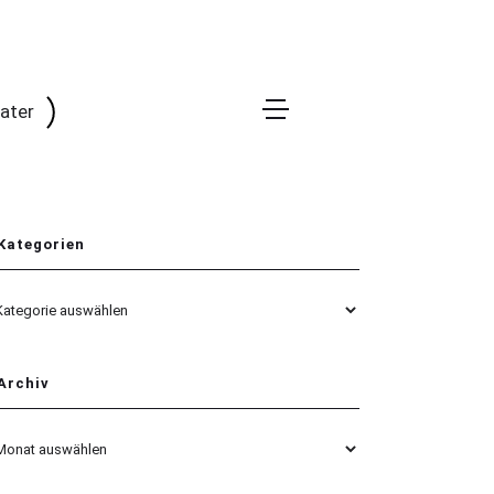
rater
Kategorien
egorien
Archiv
hiv