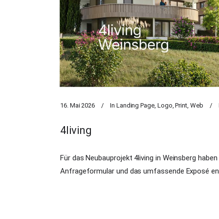
16. Mai 2026
In
Landing Page
,
Logo
,
Print
,
Web
4living
Für das Neubauprojekt 4living in Weinsberg haben 
Anfrageformular und das umfassende Exposé ent