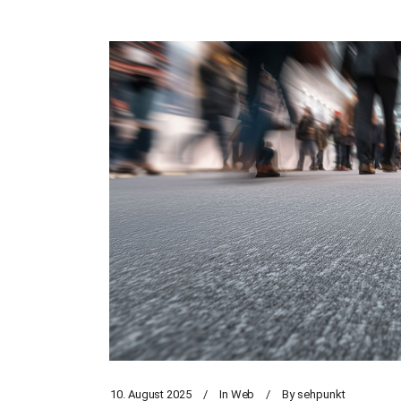
10. August 2025
In
Web
By
sehpunkt