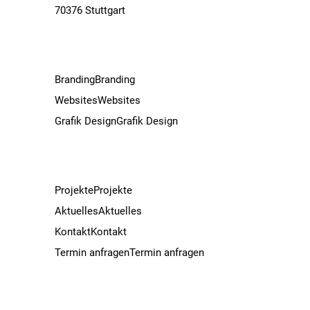
70376 Stuttgart
Branding
Branding
Websites
Websites
Grafik Design
Grafik Design
Projekte
Projekte
Aktuelles
Aktuelles
Kontakt
Kontakt
Termin anfragen
Termin anfragen