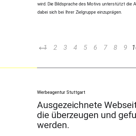
wird. Die Bildsprache des Motivs unterstützt die 
dabei sich bei Ihrer Zielgruppe einzu
präg
en.
1
2
3
4
5
6
7
8
9
1
Werbeagentur Stuttgart
Ausgezeichnete Webseit
die überzeugen und gef
werden.