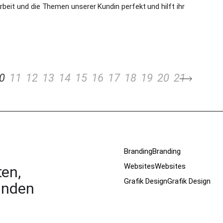
Arbeit und die Themen unserer Kundin perfekt und hilft ihr
0
11
12
13
14
15
16
17
18
19
20
21
Branding
Branding
Websites
Websites
en,
Grafik Design
Grafik Design
unden