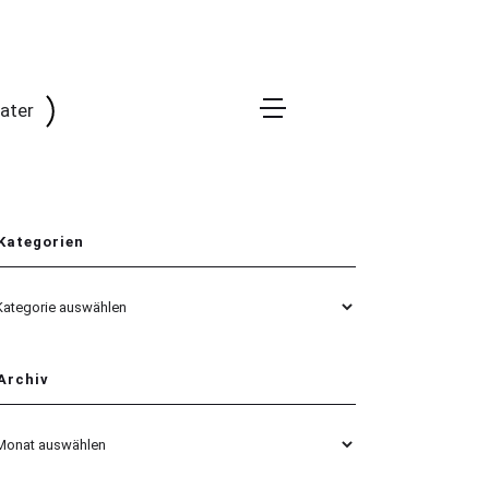
rater
Kategorien
egorien
Archiv
hiv