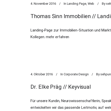
4. November 2016
In
Landing Page
,
Web
By
se
Thomas Sinn Immobilien // Lan
Landing-Page zur Immobilien-Situation und Mark
Kollegen.
mehr erfahren
4. Oktober 2016
In
Corporate Design
By
sehpun
Dr. Elke Präg // Keyvisual
Für unsere Kundin, Neurowissenschaftlerin, Speakeri
entwickelten wir das passende Leitmotiv, auf w