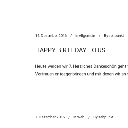
14. Dezember 2016
In
Allgemein
By
sehpunkt
HAPPY BIRTHDAY TO US!
Heute werden wir 7. Herzliches Dankeschön geht vo
Vertrauen entgegenbringen und mit denen wir an 
7. Dezember 2016
In
Web
By
sehpunkt