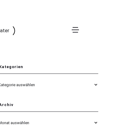
rater
Kategorien
egorien
Archiv
hiv