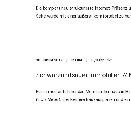
Die komplett neu strukturierte Internet-Präsenz u
Seite wurde mit einer äußerst komfortabel zu ha
30. Januar 2013
In
Print
By
sehpunkt
Schwarzundsauer Immobilien // N
Für ein neu entstehendes Mehrfamilienhaus in Hei
(3 x 7 Meter), drei kleinere Bauzaunplanen und ein 