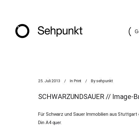
G
25. Juli 2013
In
Print
By
sehpunkt
SCHWARZUNDSAUER // Image-Br
Für Schwarz und Sauer Immobilien aus Stuttgart 
Din A4 quer.