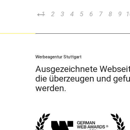
1
2
3
4
5
6
7
8
9
1
Werbeagentur Stuttgart
Ausgezeichnete Webseit
die überzeugen und gef
werden.