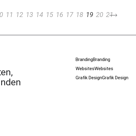
0
11
12
13
14
15
16
17
18
19
20
21
Branding
Branding
Websites
Websites
en,
Grafik Design
Grafik Design
unden