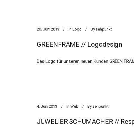
20. Juni 2013
In
Logo
By
sehpunkt
GREENFRAME // Logodesign
Das Logo für unseren neuen Kunden GREEN FRAM
4. Juni 2013
In
Web
By
sehpunkt
JUWELIER SCHUMACHER // Resp