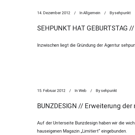
14. Dezember 2012
In
Allgemein
By
sehpunkt
SEHPUNKT HAT GEBURTSTAG // H
Inzwischen liegt die Gründung der Agentur sehpunk
15. Februar 2012
In
Web
By
sehpunkt
BUNZDESIGN // Erweiterung der 
Auf der Unterseite Bunzdesign haben wir die wic
hauseigenen Magazin „Limitiert“ eingebunden.