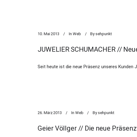
10. Mai 2013
In
Web
By
sehpunkt
JUWELIER SCHUMACHER // Neue P
Seit heute ist die neue Präsenz unseres Kunden 
26. März 2013
In
Web
By
sehpunkt
Geier Völlger // Die neue Präsenz 