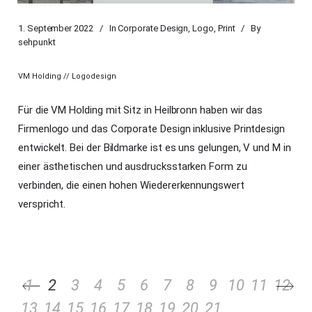
1. September 2022
In
Corporate Design
,
Logo
,
Print
By
sehpunkt
VM Holding // Logodesign
Für die VM Holding mit Sitz in Heilbronn haben wir das
Firmenlogo und das Corporate Design inklusive Printdesign
entwickelt.
Bei der Bildmarke ist es uns gelungen, V und M in
einer ästhetischen und ausdrucksstarken Form zu
verbinden, die einen hohen Wiedererkennungswert
verspricht.
1
2
3
4
5
6
7
8
9
10
11
12
13
14
15
16
17
18
19
20
21