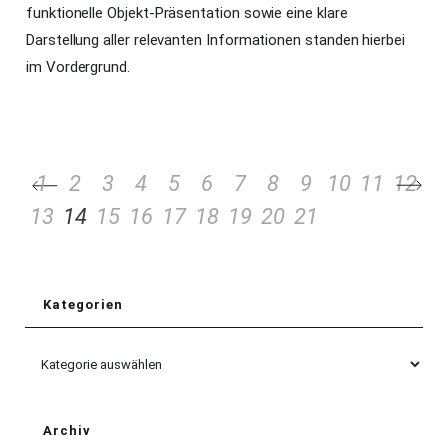
funktionelle Objekt-Präsentation sowie eine klare
Darstellung aller relevanten Informationen standen hierbei
im Vordergrund.
1
2
3
4
5
6
7
8
9
10
11
12
13
14
15
16
17
18
19
20
21
Kategorien
Kategorien
Archiv